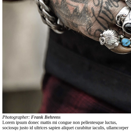
Photographer:
Frank Behrens
L
orem ipsum donec mattis mi congue non pellentesque luctus,
sociosqu justo id ultrices sapien aliquet curabitur iaculis, ullamcorper