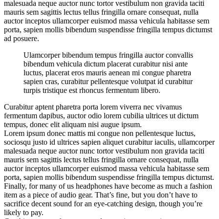
malesuada neque auctor nunc tortor vestibulum non gravida taciti
mauris sem sagittis lectus tellus fringilla ornare consequat, nulla
auctor inceptos ullamcorper euismod massa vehicula habitasse sem
porta, sapien mollis bibendum suspendisse fringilla tempus dictumst
ad posuere.
Ulamcorper bibendum tempus fringilla auctor convallis
bibendum vehicula dictum placerat curabitur nisi ante
luctus, placerat eros mauris aenean mi congue pharetra
sapien cras, curabitur pellentesque volutpat id curabitur
turpis tristique est rhoncus fermentum libero.
Curabitur aptent pharetra porta lorem viverra nec vivamus
fermentum dapibus, auctor odio lorem cubilia ultrices ut dictum
tempus, donec elit aliquam nisi augue ipsum.
Lorem ipsum donec mattis mi congue non pellentesque luctus,
sociosqu justo id ultrices sapien aliquet curabitur iaculis, ullamcorper
malesuada neque auctor nunc tortor vestibulum non gravida taciti
mauris sem sagittis lectus tellus fringilla ornare consequat, nulla
auctor inceptos ullamcorper euismod massa vehicula habitasse sem
porta, sapien mollis bibendum suspendisse fringilla tempus dictumst.
Finally, for many of us headphones have become as much a fashion
item as a piece of audio gear. That’s fine, but you don’t have to
sacrifice decent sound for an eye-catching design, though you’re
likely to pay.