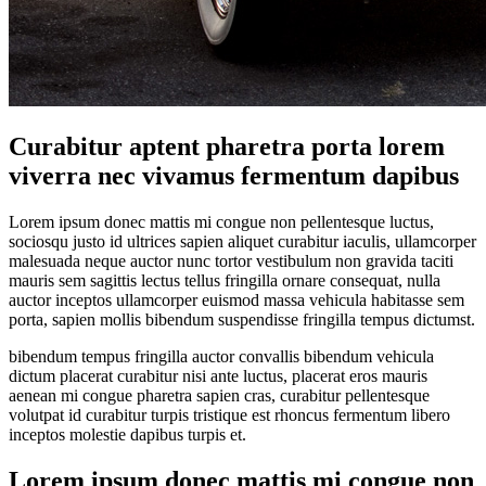
Curabitur aptent pharetra porta lorem
viverra nec vivamus fermentum dapibus
Lorem ipsum donec mattis mi congue non pellentesque luctus,
sociosqu justo id ultrices sapien aliquet curabitur iaculis, ullamcorper
malesuada neque auctor nunc tortor vestibulum non gravida taciti
mauris sem sagittis lectus tellus fringilla ornare consequat, nulla
auctor inceptos ullamcorper euismod massa vehicula habitasse sem
porta, sapien mollis bibendum suspendisse fringilla tempus dictumst.
bibendum tempus fringilla auctor convallis bibendum vehicula
dictum placerat curabitur nisi ante luctus, placerat eros mauris
aenean mi congue pharetra sapien cras, curabitur pellentesque
volutpat id curabitur turpis tristique est rhoncus fermentum libero
inceptos molestie dapibus turpis et.
Lorem ipsum donec mattis mi congue non